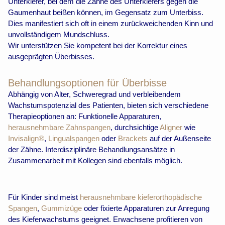
Unterkiefer, bei dem die Zähne des Unterkiefers gegen die
Gaumenhaut beißen können, im Gegensatz zum Unterbiss.
Dies manifestiert sich oft in einem zurückweichenden Kinn und
unvollständigem Mundschluss.
Wir unterstützen Sie kompetent bei der Korrektur eines
ausgeprägten Überbisses.
Behandlungsoptionen für Überbisse
Abhängig von Alter, Schweregrad und verbleibendem
Wachstumspotenzial des Patienten, bieten sich verschiedene
Therapieoptionen an: Funktionelle Apparaturen,
herausnehmbare Zahnspangen
, durchsichtige
Aligner
wie
Invisalign®
,
Lingualspangen
oder
Brackets
auf der Außenseite
der Zähne. Interdisziplinäre Behandlungsansätze in
Zusammenarbeit mit Kollegen sind ebenfalls möglich.
Für Kinder sind meist
herausnehmbare kieferorthopädische
Spangen
,
Gummizüge
oder fixierte Apparaturen zur Anregung
des Kieferwachstums geeignet. Erwachsene profitieren von