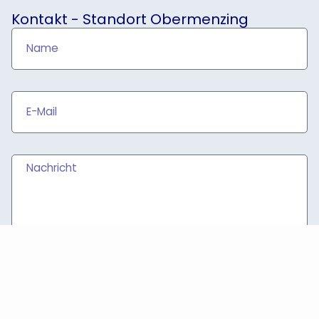
Kontakt - Standort Obermenzing
Ich willige ein, dass meine Angaben zur
Kontaktaufnahme und Zuordnung für eventuelle
Rückfragen gespeichert werden. Hinweis: Diese